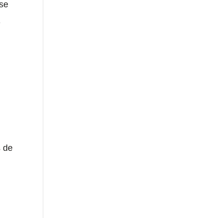
ise
-
s de