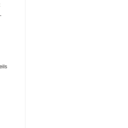
t
-
eils