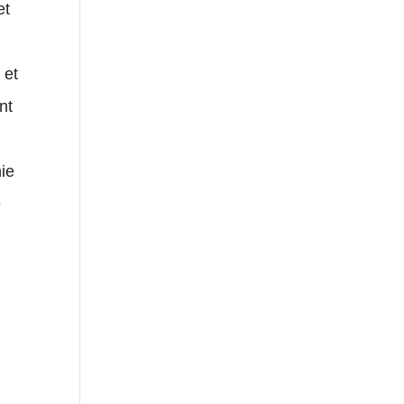
et
 et
nt
nie
e