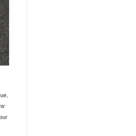
que,
hir
pour