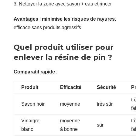
Nettoyer la zone avec savon + eau et rincer
Avantages
:
minimise les risques de rayures
,
efficace sans produits agressifs
Quel produit utiliser pour
enlever la résine de pin ?
Comparatif rapide
:
Produit
Efficacité
Sécurité
Pr
tr
Savon noir
moyenne
très sûr
fa
Vinaigre
moyenne
tr
sûr
blanc
à bonne
fa