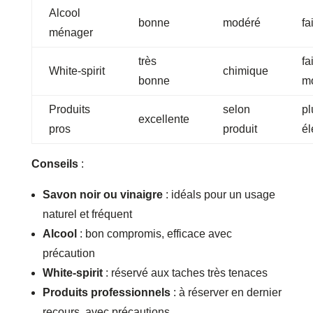
Alcool
bonne
modéré
fa
ménager
très
fa
White‑spirit
chimique
bonne
m
Produits
selon
pl
excellente
pros
produit
él
Conseils
:
Savon noir ou vinaigre
: idéals pour un usage
naturel et fréquent
Alcool
: bon compromis, efficace avec
précaution
White‑spirit
: réservé aux taches très tenaces
Produits professionnels
: à réserver en dernier
recours, avec précautions