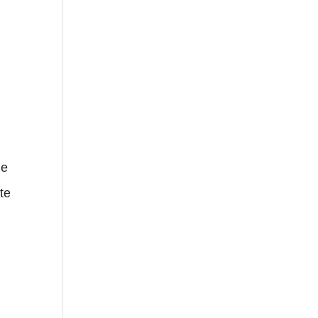
le
te