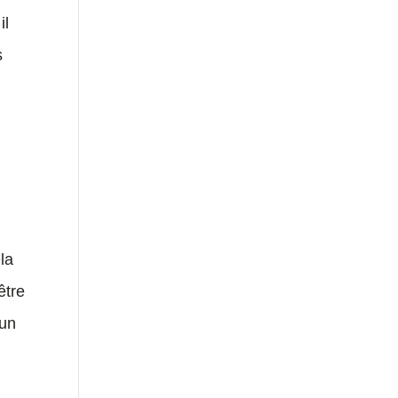
il
s
la
être
 un